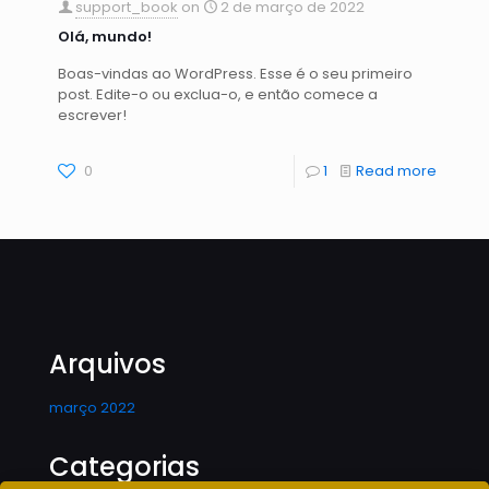
support_book
on
2 de março de 2022
Olá, mundo!
Boas-vindas ao WordPress. Esse é o seu primeiro
post. Edite-o ou exclua-o, e então comece a
escrever!
0
1
Read more
Arquivos
março 2022
Categorias